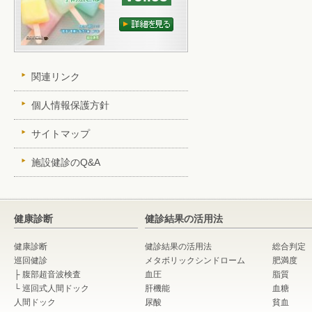
関連リンク
個人情報保護方針
サイトマップ
施設健診のQ&A
健康診断
健診結果の活用法
健康診断
健診結果の活用法
総合判定
巡回健診
メタボリックシンドローム
肥満度
├
腹部超音波検査
血圧
脂質
└
巡回式人間ドック
肝機能
血糖
人間ドック
尿酸
貧血