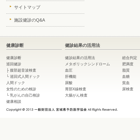
サイトマップ
施設健診のQ&A
健康診断
健診結果の活用法
健康診断
健診結果の活用法
総合判定
巡回健診
メタボリックシンドローム
肥満度
├
腹部超音波検査
血圧
脂質
└
巡回式人間ドック
肝機能
血糖
人間ドック
尿酸
貧血
女性のための検診
胃部X線検査
尿検査
└
乳がんの自己検診
大腸がん検査
健康相談