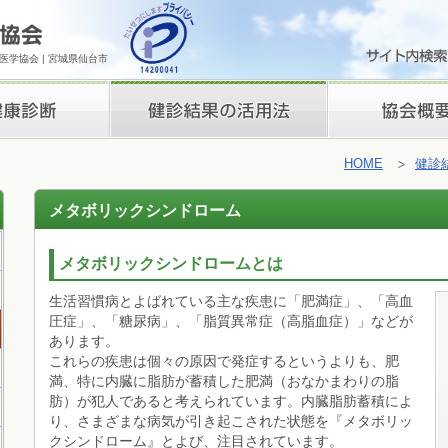
学協会 | 宮城県仙台市
検診結果の活用法
理事長挨拶
HOME
健診
メタボリックシンドローム
メタボリックシンドロームとは
生活習慣病とよばれている主な疾患に「肥満症」、「高血
圧症」、「糖尿病」、「脂質異常症（高脂血症）」などが
あります。
これらの疾患は個々の原因で発症するというよりも、肥
満、特に内臓に脂肪が蓄積した肥満（おなかまわりの脂
肪）が犯人であると考えられています。内臓脂肪蓄積によ
り、さまざまな病気が引き起こされた状態を『メタボリッ
クシンドローム』とよび、注目されています。