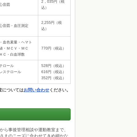
2，035円（税
心音図
込）
2,255円（税
心音図・血圧測定
込）
・血色素量・ヘマト
値・ＭＣＶ・ＭＣ
770円（税込）
ＨＣ・白血球数
テロール
528円（税込）
レステロール
616円（税込）
352円（税込）
査については
お問い合わせ
ください。
から事後管理相談や運動教室まで、
さまのニーズに合わせてきめ細かな