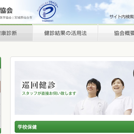
学協会 | 宮城県仙台市
検診結果の活用法
理事長挨拶
学校保健