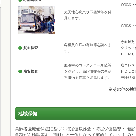
心電図・
先天性心疾患や不整脈等を発
見します。
心電図・
赤血球数
各種貧血症の有無等を調べま
貧血検査
クリット
す。
Ｈ・ＭＣ
血液中のコレステロール値等
総コレス
脂質検査
を測定し、高脂血症等の生活
ＨＤＬコ
習慣病予備軍を発見します。
中性脂肪
※その他の検
地域保健
高齢者医療確保法に基づく特定健康診査・特定保健指導・
健診
各種がん検診等を、市町村と一体になって実施しておりま
みな