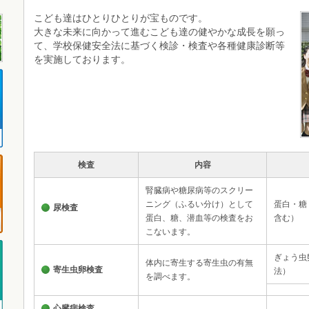
こども達はひとりひとりが宝ものです。
大きな未来に向かって進むこども達の健やかな成長を願っ
て、学校保健安全法に基づく検診・検査や各種健康診断等
を実施しております。
検査
内容
腎臓病や糖尿病等のスクリー
ニング（ふるい分け）として
蛋白・糖
尿検査
蛋白、糖、潜血等の検査をお
含む）
こないます。
ぎょう虫
体内に寄生する寄生虫の有無
寄生虫卵検査
法）
を調べます。
心臓病検査