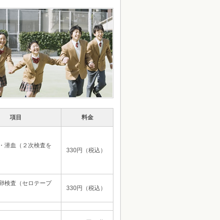
項目
料金
・潜血（２次検査を
330円（税込）
卵検査（セロテープ
330円（税込）