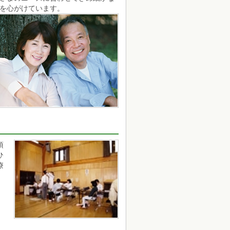
を心がけています。
項
ひ
療