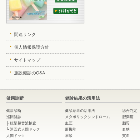
関連リンク
個人情報保護方針
サイトマップ
施設健診のQ&A
健康診断
健診結果の活用法
健康診断
健診結果の活用法
総合判定
巡回健診
メタボリックシンドローム
肥満度
├
腹部超音波検査
血圧
脂質
└
巡回式人間ドック
肝機能
血糖
人間ドック
尿酸
貧血