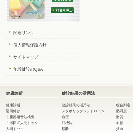
関連リンク
個人情報保護方針
サイトマップ
施設健診のQ&A
健康診断
健診結果の活用法
健康診断
健診結果の活用法
総合判定
巡回健診
メタボリックシンドローム
肥満度
├
腹部超音波検査
血圧
脂質
└
巡回式人間ドック
肝機能
血糖
人間ドック
尿酸
貧血