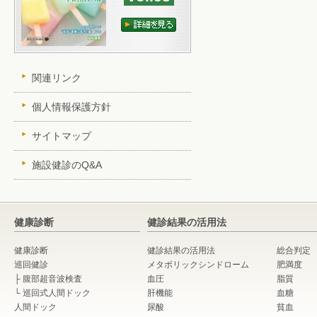
関連リンク
個人情報保護方針
サイトマップ
施設健診のQ&A
健康診断
健診結果の活用法
健康診断
健診結果の活用法
総合判定
巡回健診
メタボリックシンドローム
肥満度
├
腹部超音波検査
血圧
脂質
└
巡回式人間ドック
肝機能
血糖
人間ドック
尿酸
貧血