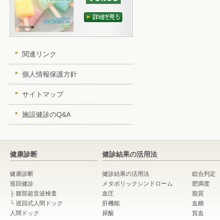
関連リンク
個人情報保護方針
サイトマップ
施設健診のQ&A
健康診断
健診結果の活用法
健康診断
健診結果の活用法
総合判定
巡回健診
メタボリックシンドローム
肥満度
├
腹部超音波検査
血圧
脂質
└
巡回式人間ドック
肝機能
血糖
人間ドック
尿酸
貧血