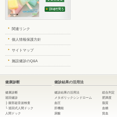
関連リンク
個人情報保護方針
サイトマップ
施設健診のQ&A
健康診断
健診結果の活用法
健康診断
健診結果の活用法
総合判定
巡回健診
メタボリックシンドローム
肥満度
├
腹部超音波検査
血圧
脂質
└
巡回式人間ドック
肝機能
血糖
人間ドック
尿酸
貧血