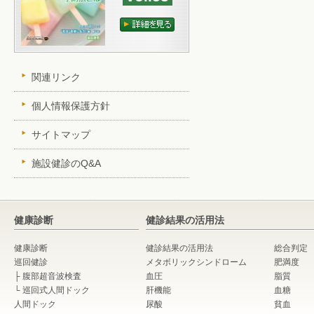
関連リンク
個人情報保護方針
サイトマップ
施設健診のQ&A
健康診断
健診結果の活用法
健康診断
健診結果の活用法
総合判定
巡回健診
メタボリックシンドローム
肥満度
├
腹部超音波検査
血圧
脂質
└
巡回式人間ドック
肝機能
血糖
人間ドック
尿酸
貧血