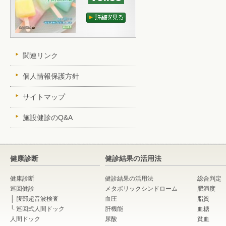
関連リンク
個人情報保護方針
サイトマップ
施設健診のQ&A
健康診断
健診結果の活用法
健康診断
健診結果の活用法
総合判定
巡回健診
メタボリックシンドローム
肥満度
├
腹部超音波検査
血圧
脂質
└
巡回式人間ドック
肝機能
血糖
人間ドック
尿酸
貧血