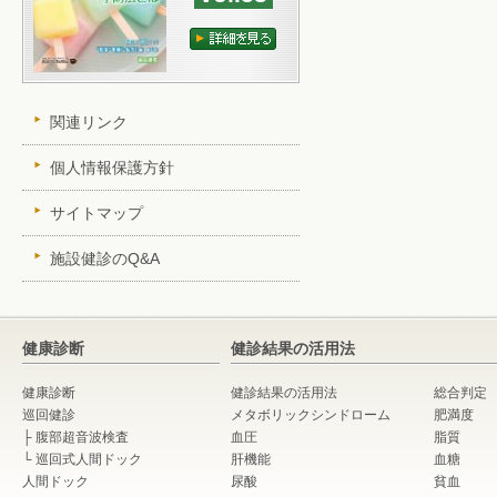
関連リンク
個人情報保護方針
サイトマップ
施設健診のQ&A
健康診断
健診結果の活用法
健康診断
健診結果の活用法
総合判定
巡回健診
メタボリックシンドローム
肥満度
├
腹部超音波検査
血圧
脂質
└
巡回式人間ドック
肝機能
血糖
人間ドック
尿酸
貧血