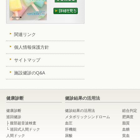
関連リンク
個人情報保護方針
サイトマップ
施設健診のQ&A
健康診断
健診結果の活用法
健康診断
健診結果の活用法
総合判定
巡回健診
メタボリックシンドローム
肥満度
├
腹部超音波検査
血圧
脂質
└
巡回式人間ドック
肝機能
血糖
人間ドック
尿酸
貧血