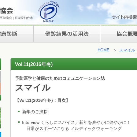
学協会 | 宮城県仙台市
検診結果の活用法
理事長挨拶
HOME
スマイル
Vol.11(2016年冬)
予防医学と健康のためのコミュニケーション誌
スマイル
【Vol.11(2016年冬)：目次】
新年のご挨拶
Interview くらしにスパイス／新年を爽やかに健やかに！
日常がスポーツになる ノルディックウォーキング