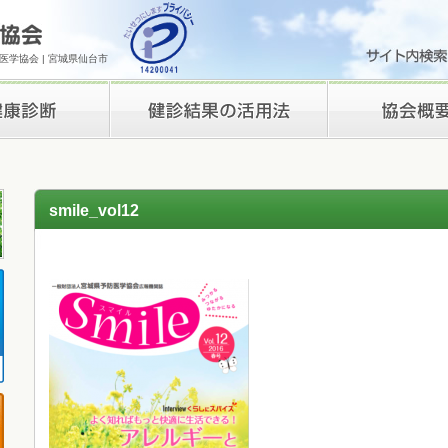
学協会 | 宮城県仙台市
検診結果の活用法
理事長挨拶
smile_vol12