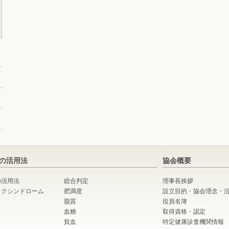
の活用法
協会概要
の活用法
総合判定
理事長挨拶
ックシンドローム
肥満度
設立目的・協会理念・
脂質
役員名簿
血糖
取得資格・認定
貧血
特定健康診査機関情報