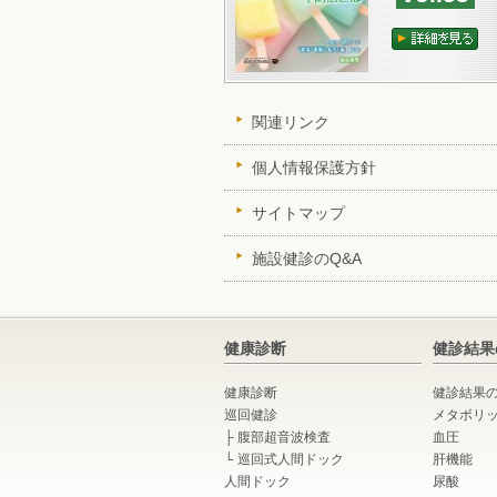
関連リンク
個人情報保護方針
サイトマップ
施設健診のQ&A
健康診断
健診結果
健康診断
健診結果
巡回健診
メタボリ
├
腹部超音波検査
血圧
└
巡回式人間ドック
肝機能
人間ドック
尿酸