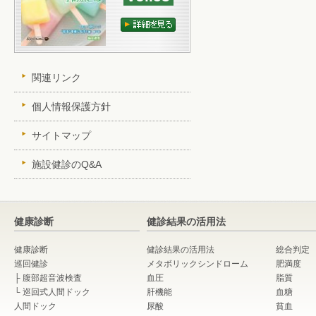
関連リンク
個人情報保護方針
サイトマップ
施設健診のQ&A
健康診断
健診結果の活用法
健康診断
健診結果の活用法
総合判定
巡回健診
メタボリックシンドローム
肥満度
├
腹部超音波検査
血圧
脂質
└
巡回式人間ドック
肝機能
血糖
人間ドック
尿酸
貧血