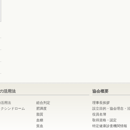
の活用法
協会概要
の活用法
総合判定
理事長挨拶
ックシンドローム
肥満度
設立目的・協会理念・
脂質
役員名簿
血糖
取得資格・認定
貧血
特定健康診査機関情報