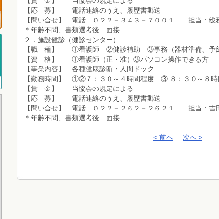
【賃 金】 当協会の規定による
【応 募】 電話連絡のうえ、履歴書郵送
【問い合せ】 電話 ０２２－３４３－７００１ 担当：総
＊年齢不問、書類選考後 面接
２．施設健診（健診センター）
【職 種】 ①看護師 ②健診補助 ③事務（器材準備、予
【資 格】 ①看護師（正・准）③パソコン操作できる方
【事業内容】 各種健康診断・人間ドック
【勤務時間】 ①②７：３０～４時間程度 ③ ８：３０～８
【賃 金】 当協会の規定による
【応 募】 電話連絡のうえ、履歴書郵送
【問い合せ】 電話 ０２２－２６２－２６２１ 担当：吉
＊年齢不問、書類選考後 面接
< 前へ
次へ >