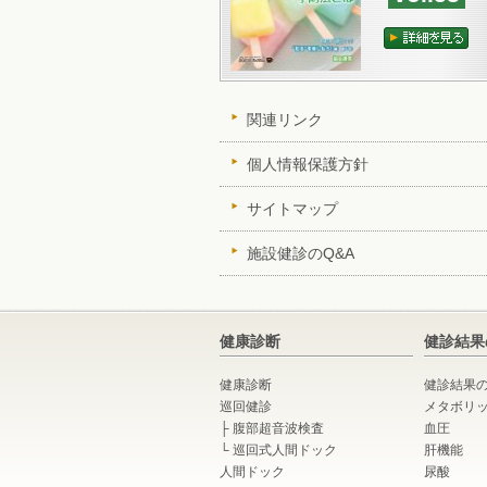
関連リンク
個人情報保護方針
サイトマップ
施設健診のQ&A
健康診断
健診結果
健康診断
健診結果
巡回健診
メタボリ
├
腹部超音波検査
血圧
└
巡回式人間ドック
肝機能
人間ドック
尿酸