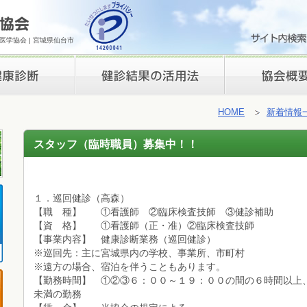
学協会 | 宮城県仙台市
検診結果の活用法
理事長挨拶
HOME
新着情報
スタッフ（臨時職員）募集中！！
１．巡回健診（高森）
【職 種】 ①看護師 ②臨床検査技師 ③健診補助
【資 格】 ①看護師（正・准）②臨床検査技師
【事業内容】 健康診断業務（巡回健診）
※巡回先：主に宮城県内の学校、事業所、市町村
※遠方の場合、宿泊を伴うこともあります。
【勤務時間】 ①②③６：００～１９：００の間の６時間以上
未満の勤務