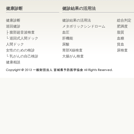
健康診断
健診結果の活用法
健康診断
健診結果の活用法
総合判定
巡回健診
メタボリックシンドローム
肥満度
├
腹部超音波検査
血圧
脂質
└
巡回式人間ドック
肝機能
血糖
人間ドック
尿酸
貧血
女性のための検診
胃部X線検査
尿検査
└
乳がんの自己検診
大腸がん検査
健康相談