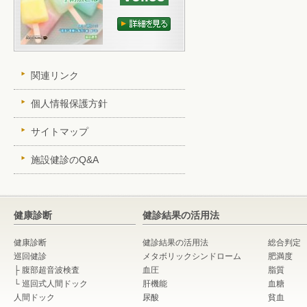
関連リンク
個人情報保護方針
サイトマップ
施設健診のQ&A
健康診断
健診結果の活用法
健康診断
健診結果の活用法
総合判定
巡回健診
メタボリックシンドローム
肥満度
├
腹部超音波検査
血圧
脂質
└
巡回式人間ドック
肝機能
血糖
人間ドック
尿酸
貧血