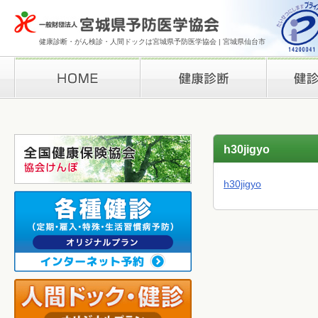
健康診断・がん検診・人間ドックは宮城県予防医学協会 | 宮城県仙台市
HOME
健康診断
検診結果の
h30jigyo
h30jigyo