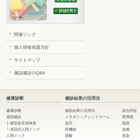
関連リンク
個人情報保護方針
サイトマップ
施設健診のQ&A
健康診断
健診結果の活用法
健康診断
健診結果の活用法
総合判定
巡回健診
メタボリックシンドローム
肥満度
├
腹部超音波検査
血圧
脂質
└
巡回式人間ドック
肝機能
血糖
人間ドック
尿酸
貧血