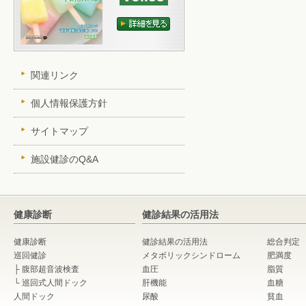
関連リンク
個人情報保護方針
サイトマップ
施設健診のQ&A
健康診断
健診結果の活用法
健康診断
健診結果の活用法
総合判定
巡回健診
メタボリックシンドローム
肥満度
├
腹部超音波検査
血圧
脂質
└
巡回式人間ドック
肝機能
血糖
人間ドック
尿酸
貧血