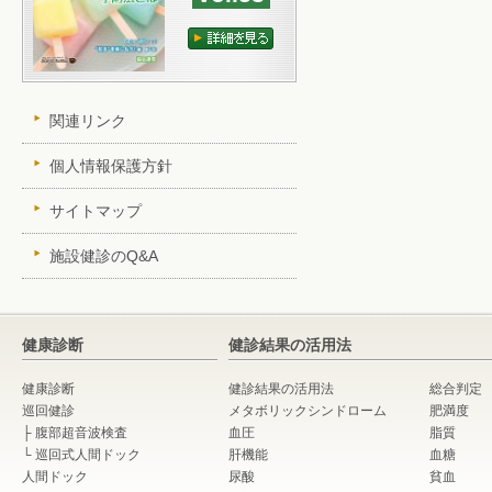
関連リンク
個人情報保護方針
サイトマップ
施設健診のQ&A
健康診断
健診結果の活用法
健康診断
健診結果の活用法
総合判定
巡回健診
メタボリックシンドローム
肥満度
├
腹部超音波検査
血圧
脂質
└
巡回式人間ドック
肝機能
血糖
人間ドック
尿酸
貧血