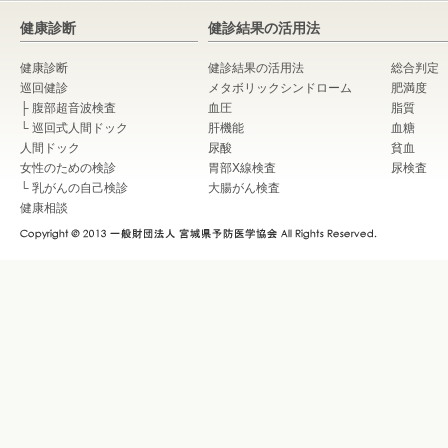
健康診断
健診結果の活用法
健康診断
健診結果の活用法
総合判定
巡回健診
メタボリックシンドローム
肥満度
├
腹部超音波検査
血圧
脂質
└
巡回式人間ドック
肝機能
血糖
人間ドック
尿酸
貧血
女性のための検診
胃部X線検査
尿検査
└
乳がんの自己検診
大腸がん検査
健康相談