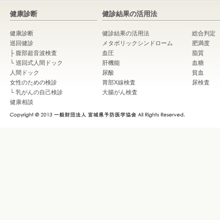
健康診断
健診結果の活用法
健康診断
健診結果の活用法
総合判定
巡回健診
メタボリックシンドローム
肥満度
├
腹部超音波検査
血圧
脂質
└
巡回式人間ドック
肝機能
血糖
人間ドック
尿酸
貧血
女性のための検診
胃部X線検査
尿検査
└
乳がんの自己検診
大腸がん検査
健康相談