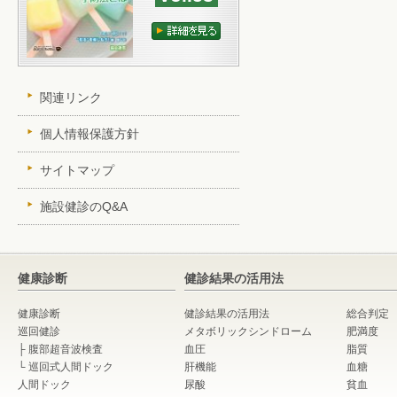
関連リンク
個人情報保護方針
サイトマップ
施設健診のQ&A
健康診断
健診結果の活用法
健康診断
健診結果の活用法
総合判定
巡回健診
メタボリックシンドローム
肥満度
├
腹部超音波検査
血圧
脂質
└
巡回式人間ドック
肝機能
血糖
人間ドック
尿酸
貧血