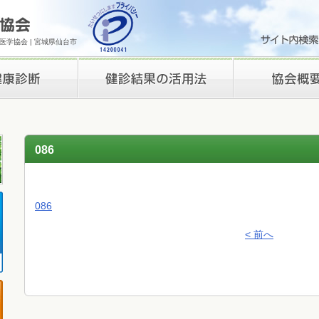
学協会 | 宮城県仙台市
検診結果の活用法
理事長挨拶
086
086
< 前へ