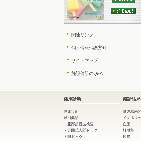
関連リンク
個人情報保護方針
サイトマップ
施設健診のQ&A
健康診断
健診結果
健康診断
健診結果
巡回健診
メタボリ
├
腹部超音波検査
血圧
└
巡回式人間ドック
肝機能
人間ドック
尿酸