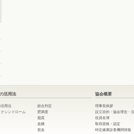
の活用法
協会概要
の活用法
総合判定
理事長挨拶
ックシンドローム
肥満度
設立目的・協会理念・
脂質
役員名簿
血糖
取得資格・認定
貧血
特定健康診査機関情報