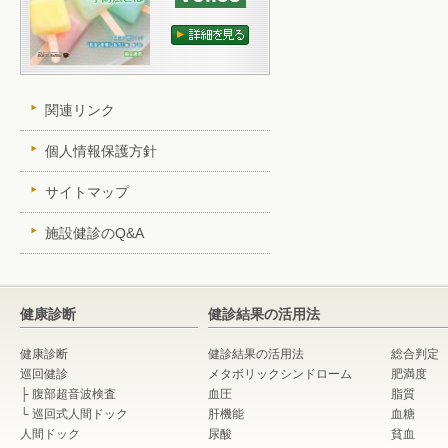
関連リンク
個人情報保護方針
サイトマップ
施設健診のQ&A
健康診断
健診結果の活用法
健康診断
健診結果の活用法
総合判定
巡回健診
メタボリックシンドローム
肥満度
├
腹部超音波検査
血圧
脂質
└
巡回式人間ドック
肝機能
血糖
人間ドック
尿酸
貧血