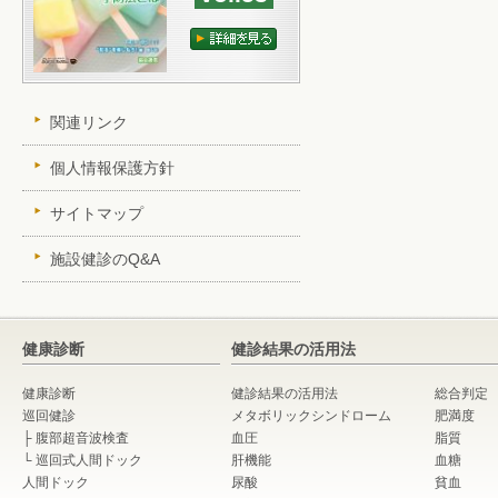
関連リンク
個人情報保護方針
サイトマップ
施設健診のQ&A
健康診断
健診結果の活用法
健康診断
健診結果の活用法
総合判定
巡回健診
メタボリックシンドローム
肥満度
├
腹部超音波検査
血圧
脂質
└
巡回式人間ドック
肝機能
血糖
人間ドック
尿酸
貧血