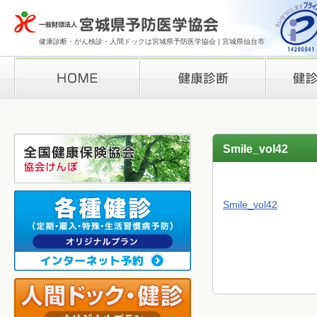
健康診断・がん検診・人間ドックは宮城県予防医学協会 | 宮城県仙台市
HOME
健康診断
検診結果の
Smile_vol42
Smile_vol42