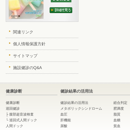
関連リンク
個人情報保護方針
サイトマップ
施設健診のQ&A
健康診断
健診結果の活用法
健康診断
健診結果の活用法
総合判定
巡回健診
メタボリックシンドローム
肥満度
├
腹部超音波検査
血圧
脂質
└
巡回式人間ドック
肝機能
血糖
人間ドック
尿酸
貧血