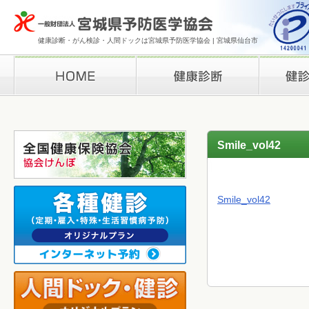
健康診断・がん検診・人間ドックは宮城県予防医学協会 | 宮城県仙台市
HOME
健康診断
検診結果の
Smile_vol42
Smile_vol42