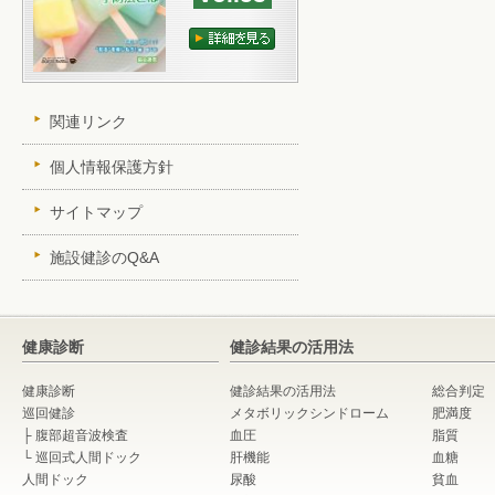
関連リンク
個人情報保護方針
サイトマップ
施設健診のQ&A
健康診断
健診結果の活用法
健康診断
健診結果の活用法
総合判定
巡回健診
メタボリックシンドローム
肥満度
├
腹部超音波検査
血圧
脂質
└
巡回式人間ドック
肝機能
血糖
人間ドック
尿酸
貧血