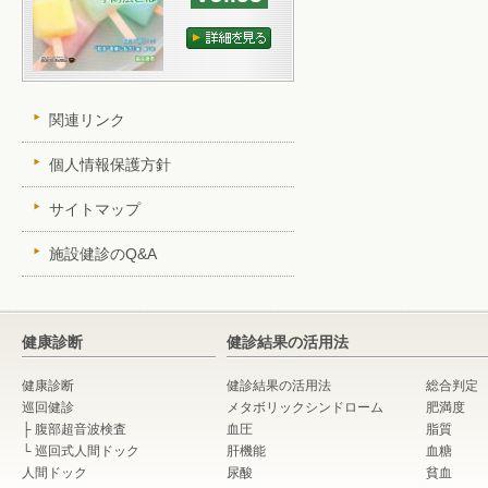
関連リンク
個人情報保護方針
サイトマップ
施設健診のQ&A
健康診断
健診結果の活用法
健康診断
健診結果の活用法
総合判定
巡回健診
メタボリックシンドローム
肥満度
├
腹部超音波検査
血圧
脂質
└
巡回式人間ドック
肝機能
血糖
人間ドック
尿酸
貧血